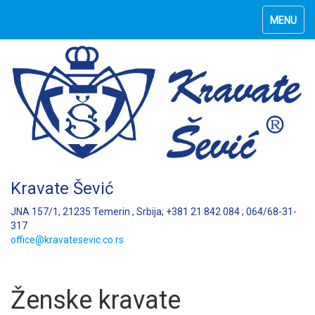
MENU
Kravate Šević
JNA 157/1, 21235 Temerin , Srbija; +381 21 842 084 ; 064/68-31-
317
office@kravatesevic.co.rs
Ženske kravate