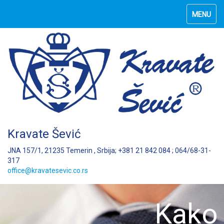
MENU
Kravate Šević
JNA 157/1, 21235 Temerin , Srbija; +381 21 842 084 ; 064/68-31-
317
office@kravatesevic.co.rs
Kako