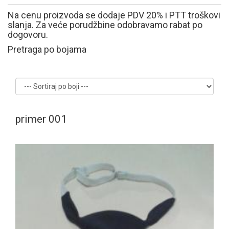
Na cenu proizvoda se dodaje PDV 20% i PTT troškovi
slanja. Za veće porudžbine odobravamo rabat po
dogovoru.
Pretraga po bojama
primer 001