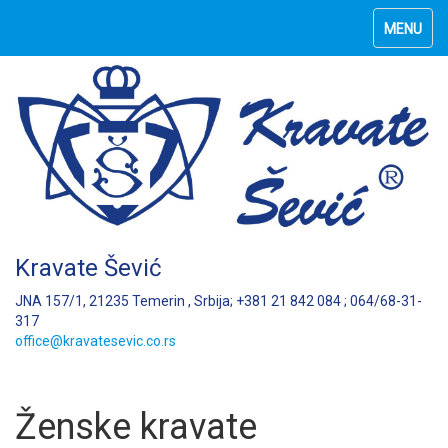
MENU
Kravate Šević
JNA 157/1, 21235 Temerin , Srbija; +381 21 842 084 ; 064/68-31-
317
office@kravatesevic.co.rs
Ženske kravate